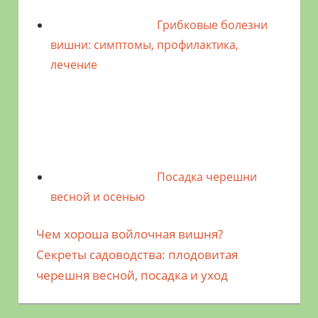
Грибковые болезни
вишни: симптомы, профилактика,
лечение
Посадка черешни
весной и осенью
Предыдущая
Чем хороша войлочная вишня?
Навигация
запись;
Следующая
Секреты садоводства: плодовитая
по
запись:
черешня весной, посадка и уход
записям