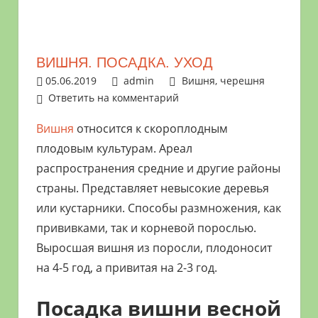
растениями
и
цветами.
ВИШНЯ. ПОСАДКА. УХОД
Поможем
05.06.2019
admin
Вишня, черешня
в
Ответить на комментарий
обустройстве
дачного
Вишня
относится к скороплодным
участка
плодовым культурам. Ареал
и
распространения средние и другие районы
выращивании
страны. Представляет невысокие деревья
богатого
или кустарники. Способы размножения, как
урожая.
прививками, так и корневой порослью.
Выросшая вишня из поросли, плодоносит
на 4-5 год, а привитая на 2-3 год.
Посадка вишни весной