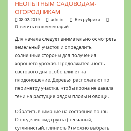
НЕОПЫТНЫМ САДОВОДАМ-
растениями
ОГОРОДНИКАМ
и
08.02.2019
admin
Без рубрики
цветами.
Ответить на комментарий
Поможем
в
Для начала следует внимательно осмотреть
обустройстве
земельный участок и определить
дачного
солнечные стороны для получения
участка
хорошего урожая. Продолжительность
и
светового дня особо влияет на
выращивании
плодоношение. Деревья располагают по
богатого
периметру участка, чтобы крона не давала
урожая.
тени на растущие рядом плоды и овощи.
Обратить внимание на состояние почвы.
Определив вид грунта (песчаный,
суглинистый, глинистый) можно выбрать