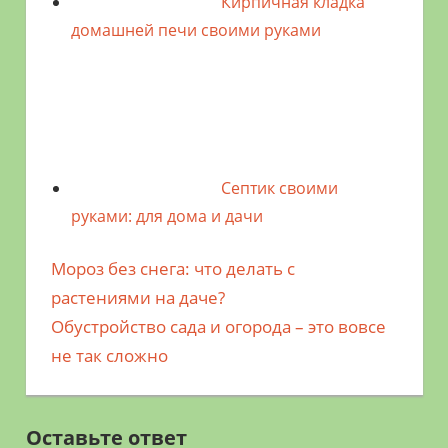
Кирпичная кладка
домашней печи своими руками
Септик своими
руками: для дома и дачи
Предыдущая
Мороз без снега: что делать с
Навигация
запись;
растениями на даче?
по
Следующая
Обустройство сада и огорода – это вовсе
запись:
не так сложно
записям
Оставьте ответ