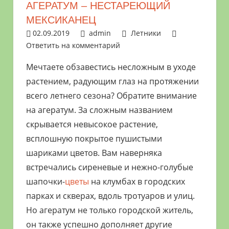
АГЕРАТУМ – НЕСТАРЕЮЩИЙ
растениями
МЕКСИКАНЕЦ
и
02.09.2019
admin
Летники
цветами.
Ответить на комментарий
Поможем
в
Мечтаете обзавестись несложным в уходе
обустройстве
растением, радующим глаз на протяжении
дачного
всего летнего сезона? Обратите внимание
участка
на агератум. За сложным названием
и
скрывается невысокое растение,
выращивании
всплошную покрытое пушистыми
богатого
шариками цветов. Вам наверняка
урожая.
встречались сиреневые и нежно-голубые
шапочки-
цветы
на клумбах в городских
парках и скверах, вдоль тротуаров и улиц.
Но агератум не только городской житель,
он также успешно дополняет другие