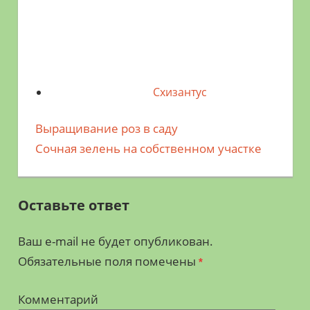
Схизантус
Предыдущая
Выращивание роз в саду
Навигация
запись;
Следующая
Сочная зелень на собственном участке
по
запись:
записям
Оставьте ответ
Ваш e-mail не будет опубликован.
Обязательные поля помечены
*
Комментарий