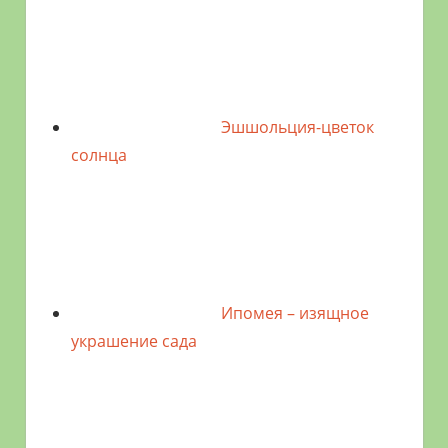
Эшшольция-цветок
солнца
Ипомея – изящное
украшение сада