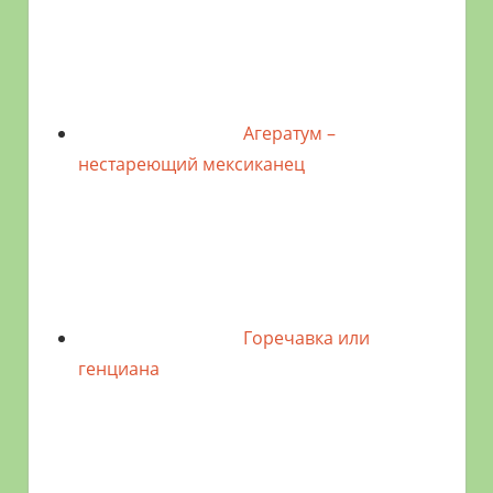
Агератум –
нестареющий мексиканец
Горечавка или
генциана