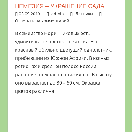
растениями
НЕМЕЗИЯ – УКРАШЕНИЕ САДА
и
05.09.2019
admin
Летники
цветами.
Ответить на комментарий
Поможем
В семействе Норичниковых есть
в
удивительное цветок – немезия. Это
обустройстве
красивый обильно цветущий однолетник,
дачного
прибывший из Южной Африки. В южных
участка
регионах и средней полосе России
и
выращивании
растение прекрасно прижилось. В высоту
богатого
оно вырастает до 30 – 60 см. Окраска
урожая.
цветов различна.