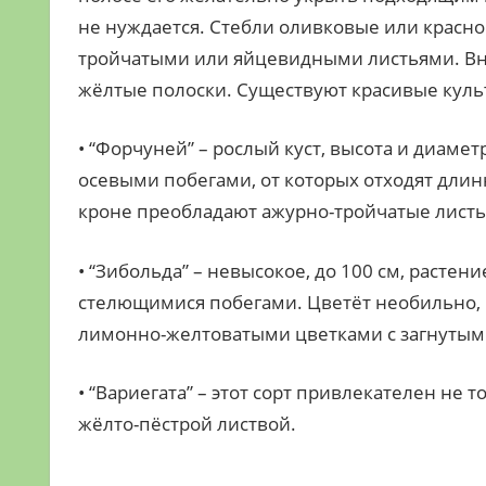
не нуждается. Стебли оливковые или красно
тройчатыми или яйцевидными листьями. Вн
жёлтые полоски. Существуют красивые культ
• “Форчуней” – рослый куст, высота и диамет
осевыми побегами, от которых отходят дли
кроне преобладают ажурно-тройчатые листь
• “Зибольда” – невысокое, до 100 см, расте
стелющимися побегами. Цветёт необильно, 
лимонно-желтоватыми цветками с загнутым
• “Вариегата” – этот сорт привлекателен не
жёлто-пёстрой листвой.