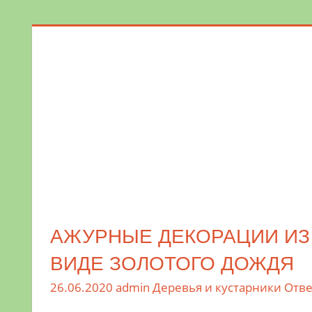
Поможем
в
обустройстве
дачного
участка
и
выращивании
богатого
урожая.
АЖУРНЫЕ ДЕКОРАЦИИ ИЗ
ВИДЕ ЗОЛОТОГО ДОЖДЯ
26.06.2020
admin
Деревья и кустарники
Отве