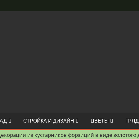
АД
СТРОЙКА И ДИЗАЙН
ЦВЕТЫ
ГРЯД
екорации из кустарников форзиций в виде золотого