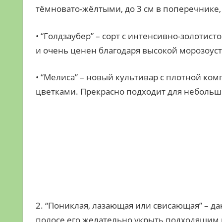
тёмновато-жёлтыми, до 3 см в поперечнике
• “Голдзаубер” – сорт с интенсивно-золоти
и очень ценен благодаря высокой морозоус
• “Мелиса” – новый культивар с плотной к
цветками. Прекрасно подходит для небольш
2. “Пониклая, лазающая или свисающая” – да
полосе его желательно укрыть подходящим 