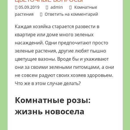
растениями
05.09.2019
admin
Комнатные
и
растения
Ответить на комментарий
цветами.
Каждая хозяйка старается развести в
Поможем
квартире или доме много зеленых
в
насаждений. Одни предпочитают просто
обустройстве
дачного
зеленые растения, другие любят пышно
участка
цветущие вазоны. Вроде бы и ухаживают
и
они за своими зелеными питомцами, а они
выращивании
не совсем радуют своих хозяев здоровьем.
богатого
Что же в этом случае делать?
урожая.
Комнатные розы:
жизнь новосела