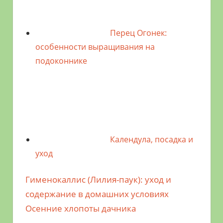
Перец Огонек:
особенности выращивания на
подоконнике
Календула, посадка и
уход
Предыдущая
Гименокаллис (Лилия-паук): уход и
Навигация
запись;
содержание в домашних условиях
по
Следующая
Осенние хлопоты дачника
запись: