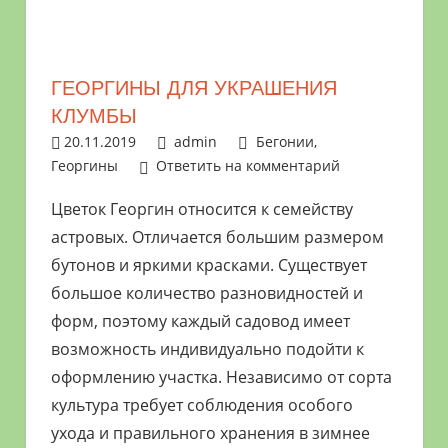
растениями
и
цветами.
ГЕОРГИНЫ ДЛЯ УКРАШЕНИЯ
Поможем
КЛУМБЫ
в
20.11.2019
admin
Бегонии,
обустройстве
Георгины
Ответить на комментарий
дачного
участка
Цветок Георгин относится к семейству
и
астровых. Отличается большим размером
выращивании
бутонов и яркими красками. Существует
богатого
большое количество разновидностей и
урожая.
форм, поэтому каждый садовод имеет
возможность индивидуально подойти к
оформлению участка. Независимо от сорта
культура требует соблюдения особого
ухода и правильного хранения в зимнее