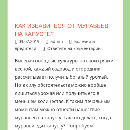
растениями
и
цветами.
КАК ИЗБАВИТЬСЯ ОТ МУРАВЬЕВ
Поможем
НА КАПУСТЕ?
в
03.07.2019
admin
Болезни и
обустройстве
вредители
Ответить на комментарий
дачного
участка
Высевая овощные культуры на свои грядки
и
весной, каждый садовод и огородник
выращивании
рассчитывает получить богатый урожай.
богатого
Но в силу обстоятельств можно вообще
урожая.
лишиться урожая или получить его в
меньшем количестве. К таким печальным
моментам можно отнести нашествие
муравьев на капусту. Так что делать, когда
муравьи едят капусту? Попробуем