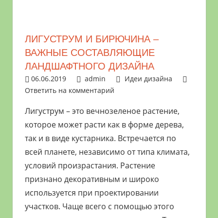
растениями
и
цветами.
ЛИГУСТРУМ И БИРЮЧИНА –
Поможем
ВАЖНЫЕ СОСТАВЛЯЮЩИЕ
в
ЛАНДШАФТНОГО ДИЗАЙНА
обустройстве
06.06.2019
admin
Идеи дизайна
дачного
Ответить на комментарий
участка
и
Лигуструм – это вечнозеленое растение,
выращивании
которое может расти как в форме дерева,
богатого
так и в виде кустарника. Встречается по
урожая.
всей планете, независимо от типа климата,
условий произрастания. Растение
признано декоративным и широко
используется при проектировании
участков. Чаще всего с помощью этого