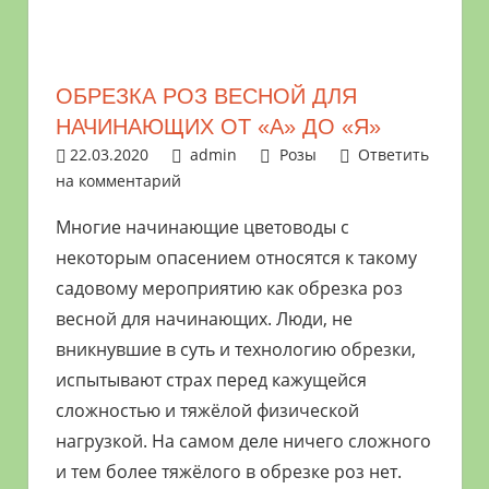
растениями
и
цветами.
ОБРЕЗКА РОЗ ВЕСНОЙ ДЛЯ
Поможем
НАЧИНАЮЩИХ ОТ «А» ДО «Я»
в
22.03.2020
admin
Розы
Ответить
обустройстве
на комментарий
дачного
участка
Многие начинающие цветоводы с
и
некоторым опасением относятся к такому
выращивании
садовому мероприятию как обрезка роз
богатого
весной для начинающих. Люди, не
урожая.
вникнувшие в суть и технологию обрезки,
испытывают страх перед кажущейся
сложностью и тяжёлой физической
нагрузкой. На самом деле ничего сложного
и тем более тяжёлого в обрезке роз нет.