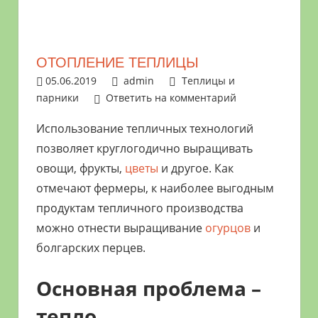
растениями
и
цветами.
ОТОПЛЕНИЕ ТЕПЛИЦЫ
Поможем
05.06.2019
admin
Теплицы и
в
парники
Ответить на комментарий
обустройстве
дачного
Использование тепличных технологий
участка
позволяет круглогодично выращивать
и
овощи, фрукты,
цветы
и другое. Как
выращивании
отмечают фермеры, к наиболее выгодным
богатого
продуктам тепличного производства
урожая.
можно отнести выращивание
огурцов
и
болгарских перцев.
Основная проблема –
тепло