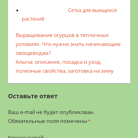
Сетка для вьющихся
растений
Предыдущая
Выращивание огурцов в тепличных
Навигация
запись;
условиях. Что нужно знать начинающим
по
овощеводам?
Следующая
Алыча: описание, посадка и уход,
записям
запись:
полезные свойства, заготовка на зиму
Оставьте ответ
Ваш e-mail не будет опубликован.
Обязательные поля помечены
*
Комментарий