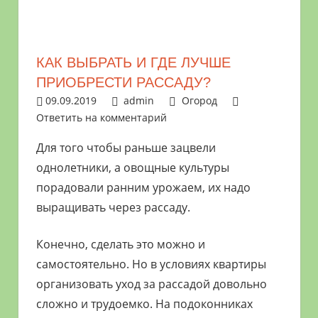
растениями
и
цветами.
КАК ВЫБРАТЬ И ГДЕ ЛУЧШЕ
Поможем
ПРИОБРЕСТИ РАССАДУ?
в
09.09.2019
admin
Огород
обустройстве
Ответить на комментарий
дачного
участка
Для того чтобы раньше зацвели
и
однолетники, а овощные культуры
выращивании
порадовали ранним урожаем, их надо
богатого
выращивать через рассаду.
урожая.
Конечно, сделать это можно и
самостоятельно. Но в условиях квартиры
организовать уход за рассадой довольно
сложно и трудоемко. На подоконниках