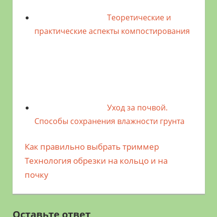
Теоретические и
практические аспекты компостирования
Уход за почвой.
Способы сохранения влажности грунта
Предыдущая
Как правильно выбрать триммер
Навигация
запись;
Следующая
Технология обрезки на кольцо и на
по
запись:
почку
записям
Оставьте ответ