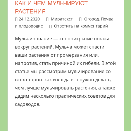
КАК И ЧЕМ МУЛЬЧИРУЮТ
растениями
РАСТЕНИЯ
и
24.12.2020
Миратекст
Огород
,
Почва
цветами.
и плодородие
Ответить на комментарий
Поможем
в
Мульчирование — это прикрытие почвы
обустройстве
вокруг растений. Мульча может спасти
дачного
ваши растения от промерзания или,
участка
напротив, стать причиной их гибели. В этой
и
статье мы рассмотрим мульчирование со
выращивании
всех сторон: как и когда его нужно делать,
богатого
чем лучше мульчировать растения, а также
урожая.
дадим несколько практических советов для
садоводов.