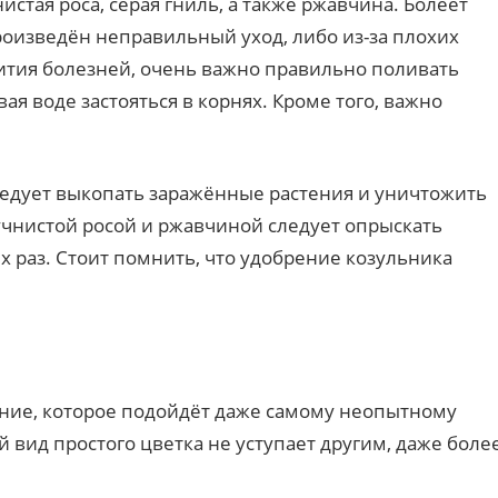
стая роса, серая гниль, а также ржавчина. Болеет
произведён неправильный уход, либо из-за плохих
ития болезней, очень важно правильно поливать
вая воде застояться в корнях. Кроме того, важно
едует выкопать заражённые растения и уничтожить
учнистой росой и ржавчиной следует опрыскать
х раз. Стоит помнить, что удобрение козульника
ние, которое подойдёт даже самому неопытному
й вид простого цветка не уступает другим, даже боле