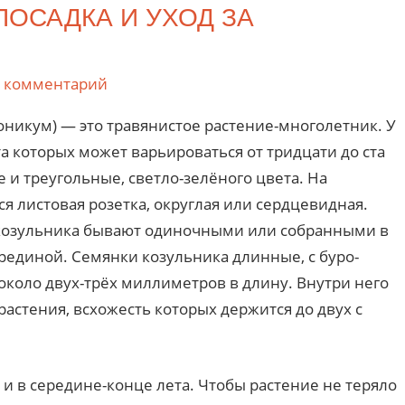
ПОСАДКА И УХОД ЗА
а комментарий
оникум) — это травянистое растение-многолетник. У
а которых может варьироваться от тридцати до ста
 и треугольные, светло-зелёного цвета. На
ся листовая розетка, округлая или сердцевидная.
козульника бывают одиночными или собранными в
ерединой. Семянки козульника длинные, с буро-
коло двух-трёх миллиметров в длину. Внутри него
стения, всхожесть которых держится до двух с
и в середине-конце лета. Чтобы растение не теряло