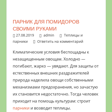
растениями
и
цветами.
ПАРНИК ДЛЯ ПОМИДОРОВ
Поможем
СВОИМИ РУКАМИ
в
27.08.2019
admin
Теплицы и
обустройстве
парники
Ответить на комментарий
дачного
участка
Климатические условия беспощадны к
и
незащищенным овощам. Холодно —
выращивании
погибают, жарко — увядают. Для защиты от
богатого
естественных внешних раздражителей
урожая.
природа наделила овощи собственными
механизмами предохранения, но зачастую
их становится недостаточно. Тогда человек
приходит на помощь культурам: строит
парники
и возводит теплицы.