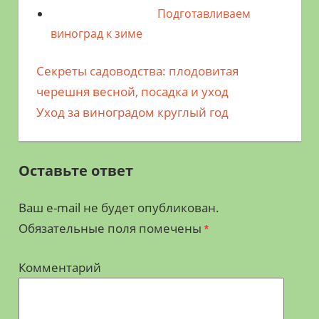
Подготавливаем
виноград к зиме
Предыдущая
Секреты садоводства: плодовитая
Навигация
запись;
черешня весной, посадка и уход
по
Следующая
Уход за виноградом круглый год
запись:
записям
Оставьте ответ
Ваш e-mail не будет опубликован.
Обязательные поля помечены
*
Комментарий