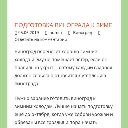
растениями
и
цветами.
ПОДГОТОВКА ВИНОГРАДА К ЗИМЕ
Поможем
05.06.2019
admin
Виноград
в
Ответить на комментарий
обустройстве
дачного
Виноград перенесет хорошо зимние
участка
холода и ему не помешает ветер, если он
и
правильно укрыт. Поэтому каждый садовод
выращивании
должен серьезно относится к утеплению
богатого
винограда.
урожая.
Нужно заранее готовить виноград к
зимним холодам. Лучше начать подготовку
еще до октября, когда уже собран урожай и
обрезаны все гроздья и пора начать