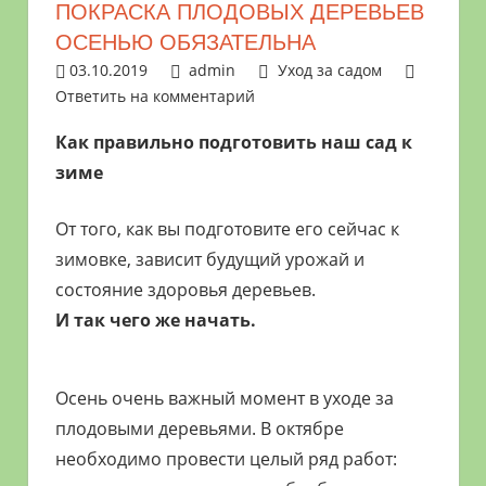
ПОКРАСКА ПЛОДОВЫХ ДЕРЕВЬЕВ
растениями
ОСЕНЬЮ ОБЯЗАТЕЛЬНА
и
03.10.2019
admin
Уход за садом
цветами.
Ответить на комментарий
Поможем
в
Как правильно подготовить наш сад к
обустройстве
зиме
дачного
участка
От того, как вы подготовите его сейчас к
и
зимовке, зависит будущий урожай и
выращивании
состояние здоровья деревьев.
богатого
И так чего же начать.
урожая.
Осень очень важный момент в уходе за
плодовыми деревьями. В октябре
необходимо провести целый ряд работ: