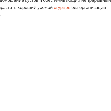
одоношение кустов и обеспечивающий непрерывный
Вырастить хороший урожай
огурцов
без организации
.