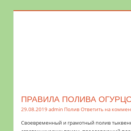
Поможем
в
обустройстве
дачного
участка
и
выращивании
богатого
урожая.
ПРАВИЛА ПОЛИВА ОГУРЦ
29.08.2019
admin
Полив
Ответить на комме
Своевременный и грамотный полив тыквен