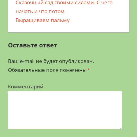
Предыдущая
Сказочный сад своими силами. С чего
Навигация
запись;
начать и что потом
по
Следующая
Выращиваем пальму
запись:
записям
Оставьте ответ
Ваш e-mail не будет опубликован.
Обязательные поля помечены
*
Комментарий