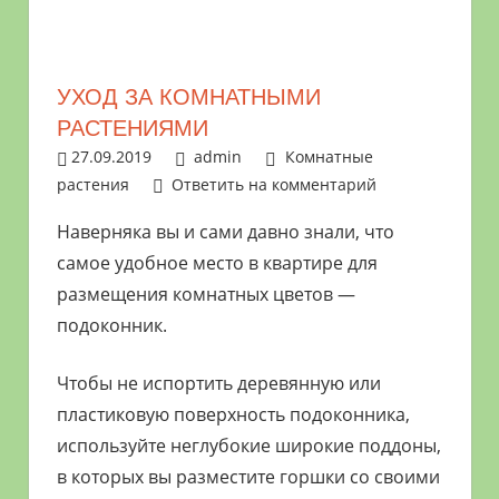
растениями
и
цветами.
УХОД ЗА КОМНАТНЫМИ
Поможем
РАСТЕНИЯМИ
в
27.09.2019
admin
Комнатные
обустройстве
растения
Ответить на комментарий
дачного
участка
Наверняка вы и сами давно знали, что
и
самое удобное место в квартире для
выращивании
размещения комнатных цветов —
богатого
подоконник.
урожая.
Чтобы не испортить деревянную или
пластиковую поверхность подоконника,
используйте неглубокие широкие поддоны,
в которых вы разместите горшки со своими