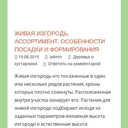
растениями
и
цветами.
Поможем
ЖИВАЯ ИЗГОРОДЬ.
в
АССОРТИМЕНТ. ОСОБЕННОСТИ
обустройстве
ПОСАДКИ И ФОРМИРОВАНИЯ
дачного
19.08.2019
admin
Деревья и
участка
кустарники
Ответить на комментарий
и
выращивании
Живая изгородь-это посаженные в один
богатого
или несколько рядов растения, кроны
урожая.
которых плотно сомкнуты. Расположенная
внутри участка-зонирует его. Растения для
живой изгороди подбирают исходя из
заданных параметров-желаемая высота
изгороди и естественная высота