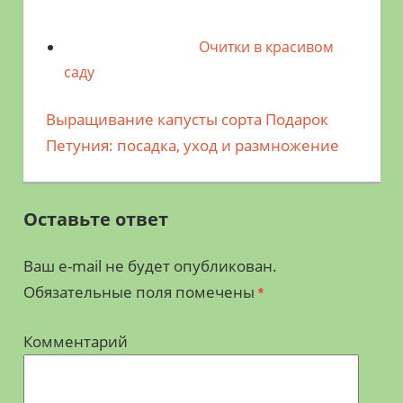
Очитки в красивом
саду
Предыдущая
Выращивание капусты сорта Подарок
Навигация
запись;
Следующая
Петуния: посадка, уход и размножение
по
запись:
записям
Оставьте ответ
Ваш e-mail не будет опубликован.
Обязательные поля помечены
*
Комментарий