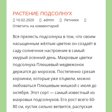
растениями
и
РАСТЕНИЕ ПОДСОЛНУХ
цветами.
10.02.2020
admin
Летники
Поможем
Ответить на комментарий
в
Вся прелесть подсолнуха в том, что своим
обустройстве
насыщенным жёлтым цветом он создаёт в
дачного
участка
саду солнечное настроение в самый
и
хмурый осенний день. Махровые цветки
выращивании
подсолнуха Плюшевый медвежонок
богатого
держатся до морозов. Постепенно срезая
урожая.
корзинки, которые уже отцвели, можно
любоваться Плюшевым мишкой с июля до
октября. Этот сорт — самый известный из
махровых подсолнухов. Его рост всего 60-
80 см, кустик сильно ветвится, распуская