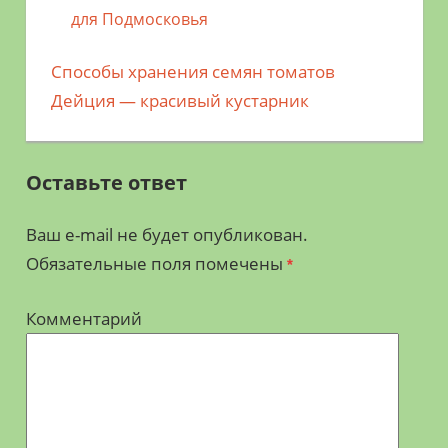
для Подмосковья
Предыдущая
Способы хранения семян томатов
Навигация
запись;
Следующая
Дейция — красивый кустарник
по
запись:
записям
Оставьте ответ
Ваш e-mail не будет опубликован.
Обязательные поля помечены
*
Комментарий