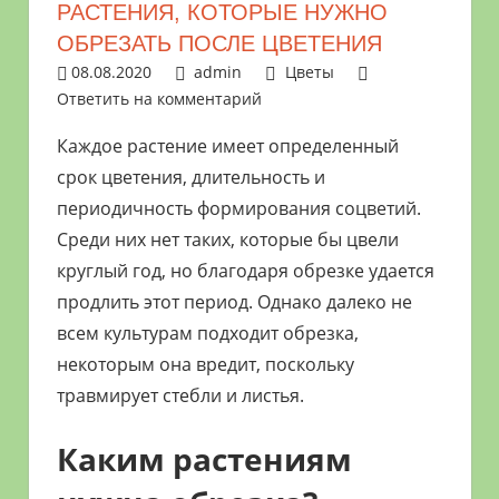
РАСТЕНИЯ, КОТОРЫЕ НУЖНО
растениями
ОБРЕЗАТЬ ПОСЛЕ ЦВЕТЕНИЯ
и
08.08.2020
admin
Цветы
цветами.
Ответить на комментарий
Поможем
в
Каждое растение имеет определенный
обустройстве
срок цветения, длительность и
дачного
периодичность формирования соцветий.
участка
Среди них нет таких, которые бы цвели
и
круглый год, но благодаря обрезке удается
выращивании
продлить этот период. Однако далеко не
богатого
всем культурам подходит обрезка,
урожая.
некоторым она вредит, поскольку
травмирует стебли и листья.
Каким растениям