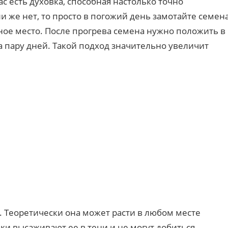
вас есть духовка, способная настолько точно
и же нет, то просто в погожий день замотайте семен
ное место. После прогрева семена нужно положить в
на пару дней. Такой подход значительно увеличит
. Теоретически она может расти в любом месте
ики высаживают ее в тени и не могут добиться