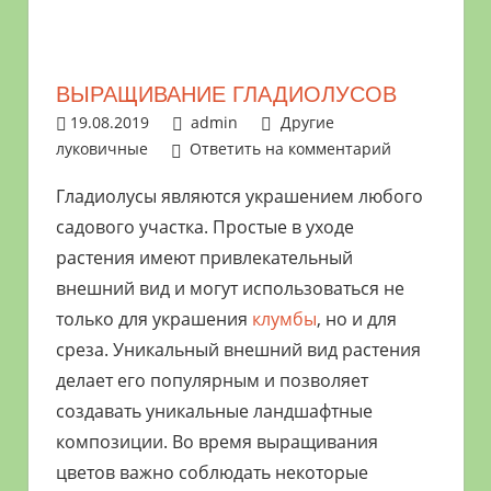
растениями
и
цветами.
ВЫРАЩИВАНИЕ ГЛАДИОЛУСОВ
Поможем
19.08.2019
admin
Другие
в
луковичные
Ответить на комментарий
обустройстве
дачного
Гладиолусы являются украшением любого
участка
садового участка. Простые в уходе
и
растения имеют привлекательный
выращивании
внешний вид и могут использоваться не
богатого
только для украшения
клумбы
, но и для
урожая.
среза. Уникальный внешний вид растения
делает его популярным и позволяет
создавать уникальные ландшафтные
композиции. Во время выращивания
цветов важно соблюдать некоторые