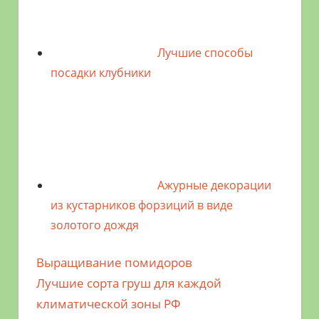
Лучшие способы
посадки клубники
Ажурные декорации
из кустарников форзиций в виде
золотого дождя
Предыдущая
Выращивание помидоров
Навигация
запись;
Следующая
Лучшие сорта груш для каждой
по
запись:
климатической зоны РФ