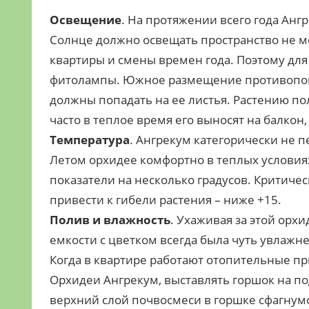
Освещение
. На протяжении всего года Ан
Солнце должно освещать пространство не ме
квартиры и смены времен года. Поэтому дл
фитолампы. Южное размещение противопока
должны попадать на ее листья. Растению по
часто в теплое время его выносят на балкон,
Температура
. Ангрекум категорически не п
Летом орхидее комфортно в теплых условия
показатели на несколько градусов. Критичес
привести к гибели растения – ниже +15.
Полив и влажность
. Ухаживая за этой орх
емкости с цветком всегда была чуть увлажне
Когда в квартире работают отопительные п
Орхидеи Ангрекум, выставлять горшок на по
верхний слой почвосмеси в горшке сфагнумо