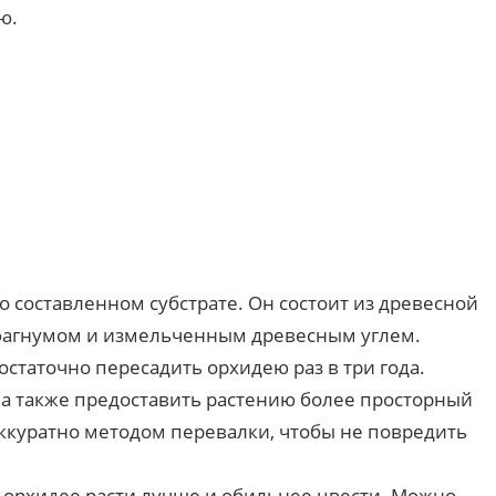
ю.
о составленном субстрате. Он состоит из древесной
сфагнумом и измельченным древесным углем.
остаточно пересадить орхидею раз в три года.
 а также предоставить растению более просторный
ккуратно методом перевалки, чтобы не повредить
 орхидее расти лучше и обильнее цвести. Можно