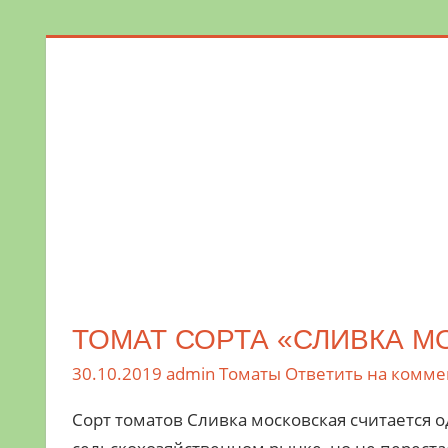
Поможем
в
обустройстве
дачного
участка
и
выращивании
богатого
урожая.
ТОМАТ СОРТА «СЛИВКА М
30.10.2019
admin
Томаты
Ответить на комме
Сорт томатов Сливка московская считается о