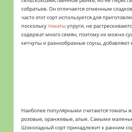
сельскохозяйственном рынке, но не переста
собратьев. Он отличается отменным сладк
часто этот сорт используется для приготовле
поскольку
томаты
упруги, не растрескиваютс
содержат много семян, поэтому их можно су
кетчупы и разнообразные соусы, добавляют 
Наиболее популярными считаются томаты жел
розовые, оранжевые, алые. Самыми малень
Шоколадный сорт принадлежит к ранним сор